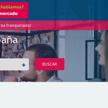
rea franquiciador
paña
BUSCAR