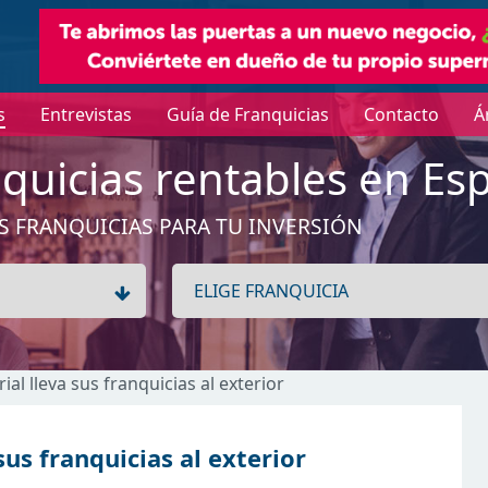
s
Entrevistas
Guía de Franquicias
Contacto
Á
quicias rentables en Es
S FRANQUICIAS PARA TU INVERSIÓN
al lleva sus franquicias al exterior
us franquicias al exterior