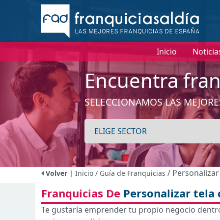
Inicio
Noticia
Encuentra fran
SELECCIONAMOS LAS MEJORE
/ Personalizar
Volver |
Inicio
/ Guía de Franquicias
Franquicias De
Personalizar tela
Te gustaría emprender tu propio negocio dentro 