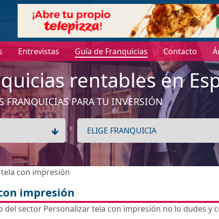
s
Entrevistas
Guía de Franquicias
Contacto
Á
quicias rentables en Es
S FRANQUICIAS PARA TU INVERSIÓN
 tela con impresión
 con impresión
del sector Personalizar tela con impresión no lo dudes y c