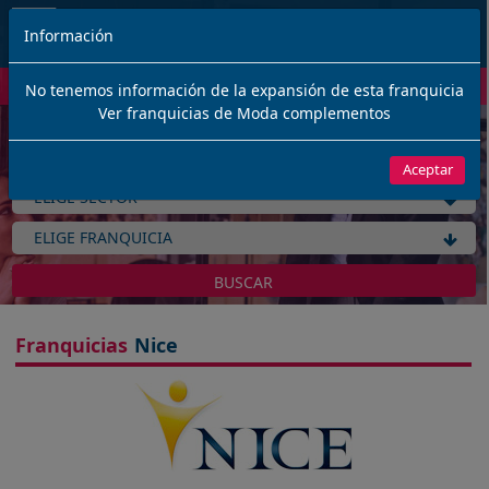
Información
No tenemos información de la expansión de esta franquicia
Ver franquicias de Moda complementos
Encuentra franquicias rentables en España
SELECCIONAMOS LAS MEJORES FRANQUICIAS PARA TU INVERSIÓN
Aceptar
BUSCAR
Franquicias
Nice