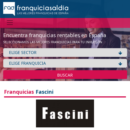
Encuentra franquicias rentables en España
SELECCIONAMOS LAS MEJORES FRANQUICIAS PARA TU INVERSIÓN
BUSCAR
Franquicias
Fascini