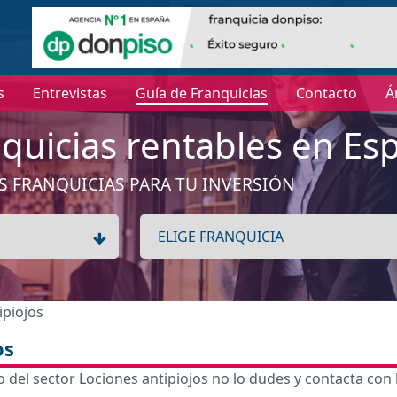
s
Entrevistas
Guía de Franquicias
Contacto
Á
quicias rentables en Es
S FRANQUICIAS PARA TU INVERSIÓN
ipiojos
os
del sector Lociones antipiojos no lo dudes y contacta con 