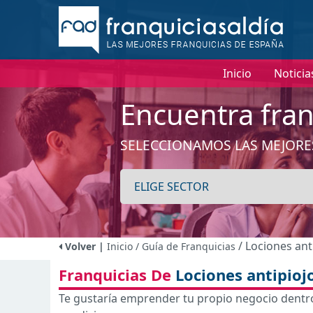
Inicio
Noticia
Encuentra fran
SELECCIONAMOS LAS MEJORE
/ Lociones ant
Volver |
Inicio
/ Guía de Franquicias
Franquicias De
Lociones antipioj
Te gustaría emprender tu propio negocio dentro 