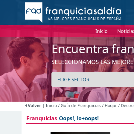
I
Inicio
Noticia
Encuentra fran
SELECCIONAMOS LAS MEJORE
Volver |
Inicio
/ Guía de Franquicias
/ Hogar / Decor
Franquicias
Oops!, lo+oops!