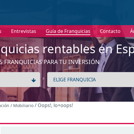
nformación
s
Entrevistas
Guía de Franquicias
Contacto
Á
No tenemos información de la expansión de esta franquici
Ver franquicias de Hogar / Decoración / Mobiliario
quicias rentables en Es
Aceptar
S FRANQUICIAS PARA TU INVERSIÓN
/ Oops!, lo+oops!
ación / Mobiliario