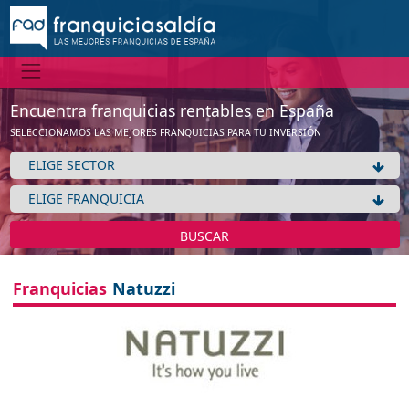
Encuentra franquicias rentables en España
SELECCIONAMOS LAS MEJORES FRANQUICIAS PARA TU INVERSIÓN
BUSCAR
Franquicias
Natuzzi