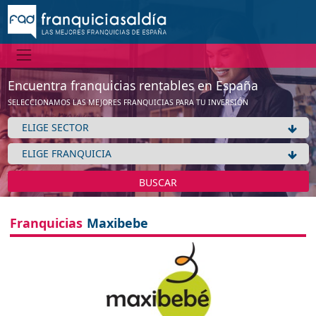
Encuentra franquicias rentables en España
SELECCIONAMOS LAS MEJORES FRANQUICIAS PARA TU INVERSIÓN
BUSCAR
Franquicias
Maxibebe