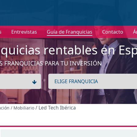
nformación
s
Entrevistas
Guía de Franquicias
Contacto
Á
No tenemos información de la expansión de esta franquici
Ver franquicias de Hogar / Decoración / Mobiliario
quicias rentables en Es
Aceptar
S FRANQUICIAS PARA TU INVERSIÓN
/ Led Tech Ibérica
ación / Mobiliario