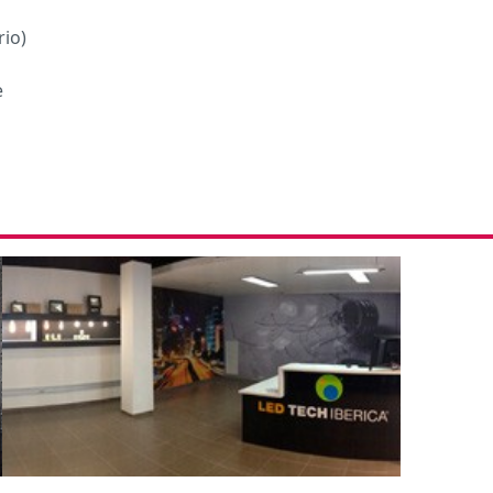
rio)
e