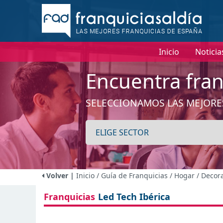
I
Inicio
Noticia
Encuentra fran
SELECCIONAMOS LAS MEJORE
Volver |
Inicio
/ Guía de Franquicias
/ Hogar / Decor
Franquicias
Led Tech Ibérica