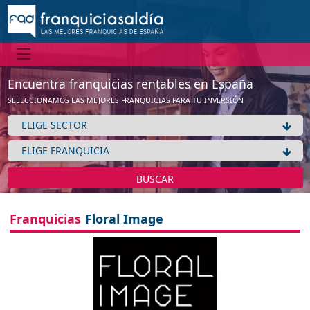
Encuentra franquicias rentables en España
SELECCIONAMOS LAS MEJORES FRANQUICIAS PARA TU INVERSIÓN
BUSCAR
Franquicias
Floral Image