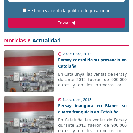
He leído y acepto la
política de privacidad
Enviar
Noticias Y
Actualidad
29 octubre, 2013
Fersay consolida su presencia en
Cataluña
En Catalunya, las ventas de
Fersay durante 2012 fueron de
900.000 euros y en los primeros
ocho meses del año el
incremento ha sido del 6,5%, que
14 octubre, 2013
se verá superado gracias a la
Fersay inaugura en Blanes su
apertura de este nuevo punto de
venta.
cuarta franquicia en Cataluña
En Cataluña, las ventas de Fersay
durante 2012 fueron de 900.000
euros y en los primeros ocho