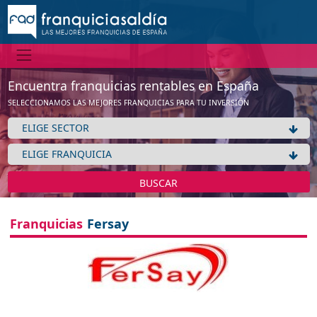
No tenemos información de la expansión de esta franquicia
Ver franquicias de Hogar / Decoración / Mobiliario
Aceptar
Encuentra franquicias rentables en España
SELECCIONAMOS LAS MEJORES FRANQUICIAS PARA TU INVERSIÓN
BUSCAR
Franquicias
Fersay