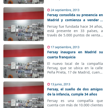
meses del año el incremento ha
sido del 6,5%, que se verá
24 septiembre, 2013
superado gracias a la apertura de
Fersay consolida su presencia en
este nuevo punto de venta.
Madrid y comienza a vender a
través de su red franquiciada en
Fersay fue fundada hace 34 años,
Galicia
está presente en 33 países, a
través de 5.000 puntos de venta y
cuenta con equipos comerciales y
distribuidores en Francia y
17 septiembre, 2013
Portugal.
Fersay inaugura en Madrid su
cuarta franquicia
El nuevo local de la compañía
Fersay, que se ubica en la calle
Peña Prieta, 17 de Madrid, cuenta
con más de 100 mt2., de los que
70 serán superficie de exposición.
13 junio, 2013
Fersay, el sueño de dos amigos
de la infancia, cumple 34 años
Fersay es una compañía que
cuenta con más de 10.000