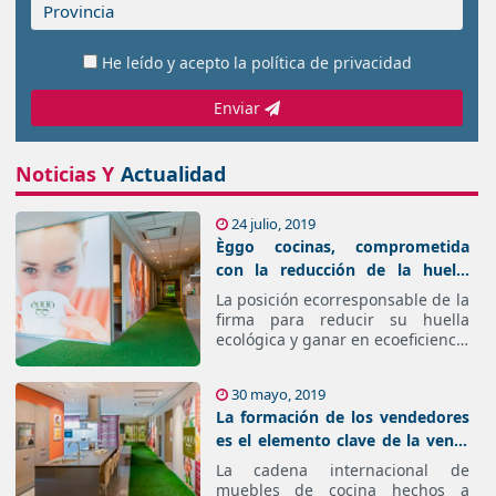
He leído y acepto la
política de privacidad
Enviar
Noticias Y
Actualidad
24 julio, 2019
Èggo cocinas, comprometida
con la reducción de la huella
ecológica en el ciclo de vida del
La posición ecorresponsable de la
mueble
firma para reducir su huella
ecológica y ganar en ecoeficiencia
se pone en práctica a través de
unos protocolos definidos en
30 mayo, 2019
cada uno de sus procedimientos
La formación de los vendedores
es el elemento clave de la venta
experiencial en las tiendas de
La cadena internacional de
cocina èggo
muebles de cocina hechos a