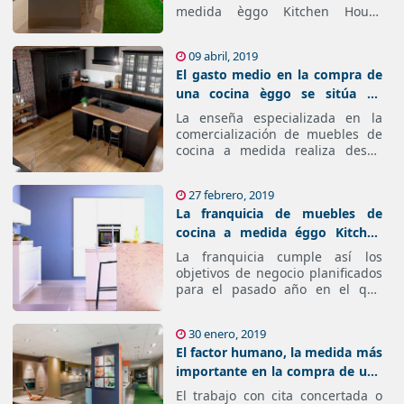
medida èggo Kitchen House
destina a formación una media
de 2.500 euros por empleado
09 abril, 2019
durante su primer año.
El gasto medio en la compra de
una cocina èggo se sitúa en
6.400 euros, 100 más que el año
La enseña especializada en la
anterior
comercialización de muebles de
cocina a medida realiza desde
2016 una encuesta a los
consumidores que pasan por sus
27 febrero, 2019
puntos de venta para conocer el
La franquicia de muebles de
comportamiento de los usuarios,
así como detectar sus
cocina a medida éggo Kitchen
preferencias e incorporarlas en
House supera los 7 millones de
La franquicia cumple así los
su catálogo.
facturación
objetivos de negocio planificados
para el pasado año en el que
también fortaleció su estrategia
de expansión inaugurando tres
30 enero, 2019
nuevos establecimientos.
El factor humano, la medida más
importante en la compra de una
cocina èggo
El trabajo con cita concertada o