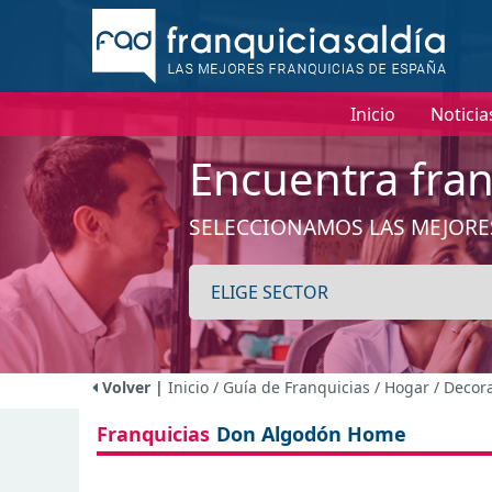
I
Inicio
Noticia
Encuentra fran
SELECCIONAMOS LAS MEJORE
Volver |
Inicio
/ Guía de Franquicias
/ Hogar / Decor
Franquicias
Don Algodón Home