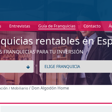
nformación
s
Entrevistas
Guía de Franquicias
Contacto
Á
No tenemos información de la expansión de esta franquici
Ver franquicias de Hogar / Decoración / Mobiliario
quicias rentables en Es
Aceptar
S FRANQUICIAS PARA TU INVERSIÓN
/ Don Algodón Home
ación / Mobiliario