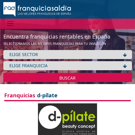
Información
No tenemos información de la expansión de esta franquicia
Ver franquicias de Estética / Cosmética / Dietética
Encuentra franquicias rentables en España
Aceptar
SELECCIONAMOS LAS MEJORES FRANQUICIAS PARA TU INVERSIÓN
BUSCAR
Franquicias
d-pílate