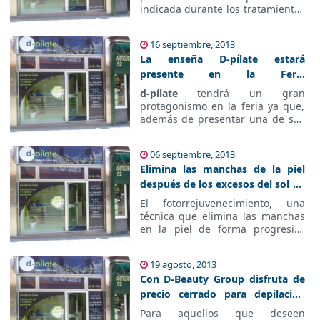
indicada durante los tratamientos
de fototerapia. Asimismo, evita el
envejecimiento y la aparición de
16 septiembre, 2013
manchas causadas por la
La enseña D-pílate estará
exposición solar.
presente en la Feria
Internacional de Perú
d-pílate
tendrá un gran
protagonismo en la feria ya que,
además de presentar una de sus
marcas, ha sido la única
franquicia del sector de la
06 septiembre, 2013
estética en ser invitada como
Elimina las manchas de la piel
caso de éxito.
después de los excesos del sol
en d-pílate
El fotorrejuvenecimiento, una
técnica que elimina las manchas
en la piel de forma progresiva
que consiste en aplicar pulsos de
luz intensa en la piel,
19 agosto, 2013
penetrándola y estimulando la
Con D-Beauty Group disfruta de
formación de nuevo colágeno.
precio cerrado para depilación
IPL
Para aquellos que deseen