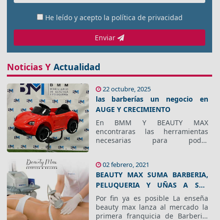
He leído y acepto la
política de privacidad
Enviar
Noticias Y
Actualidad
22 octubre, 2025
las barberías un negocio en
AUGE Y CRECIMIENTO
En BMM Y BEAUTY MAX
encontraras las herramientas
necesarias para poder
emprender con POCO DINERO
donde un equipo de expertos te
02 febrero, 2021
asesoran desde el primer
BEAUTY MAX SUMA BARBERIA,
momento.
PELUQUERIA Y UÑAS A SUS
LINEAS DE NEGOCIOS
Por fin ya es posible La enseña
beauty max lanza al mercado la
primera franquicia de Barberia,