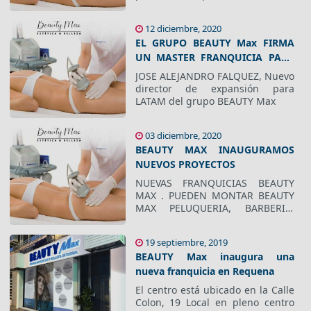
Peluquería, Uñas, Estética
12 diciembre, 2020
EL GRUPO BEAUTY Max FIRMA
UN MASTER FRANQUICIA PARA
LATAM
JOSE ALEJANDRO FALQUEZ, Nuevo
director de expansión para
LATAM del grupo BEAUTY Max
03 diciembre, 2020
BEAUTY MAX INAUGURAMOS
NUEVOS PROYECTOS
NUEVAS FRANQUICIAS BEAUTY
MAX . PUEDEN MONTAR BEAUTY
MAX PELUQUERIA, BARBERIA,
UÑAS O ESTETICA Y BELLEZA.
TAMBIEN TIENEN LA POSIBILIDAD
19 septiembre, 2019
DE MONTAR CENTROS BEAUTY
BEAUTY Max inaugura una
MAX A MEDIA
nueva franquicia en Requena
El centro está ubicado en la Calle
Colon, 19 Local en pleno centro