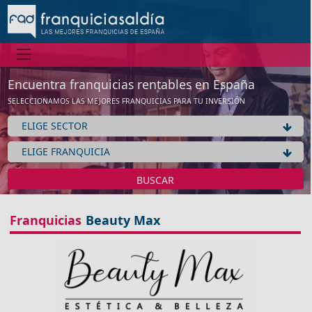
Información
No tenemos información de la expansión de esta franquicia
Ver franquicias de Estética / Cosmética / Dietética
Encuentra franquicias rentables en España
SELECCIONAMOS LAS MEJORES FRANQUICIAS PARA TU INVERSIÓN
Aceptar
BUSCAR
Franquicias
Beauty Max